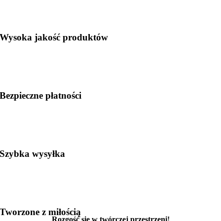
Wysoka jakość produktów
Bezpieczne płatności
Szybka wysyłka
Tworzone z miłością
Rozgość się w twórczej przestrzeni!