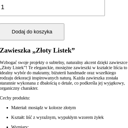
Dodaj do koszyka
Zawieszka „Złoty Listek”
Wzbogać swoje projekty o subtelny, naturalny akcent dzięki zawieszce
„Złoty Listek”! Te eleganckie, mosiężne zawieszki w kształcie liścia to
idealny wybór do makramy, biżuterii handmade oraz wszelkiego
rodzaju dekoracji inspirowanych naturą. Każda zawieszka została
starannie wykonana z dbałością o detale, co podkreśla jej wyjątkowy,
organiczny charakter.
Cechy produktu:
Materiał: mosiądz w kolorze złotym
Kształt: liść z wyraźnym, wypukłym wzorem żyłek
Wymiary: