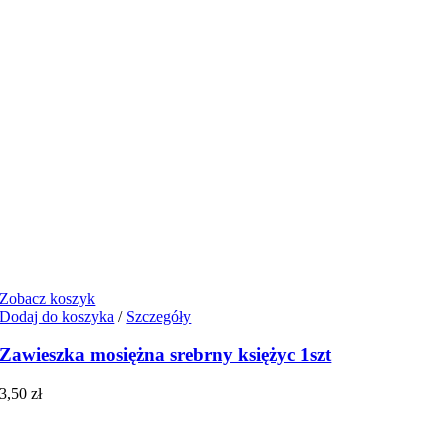
Zobacz koszyk
Dodaj do koszyka
/
Szczegóły
Zawieszka mosiężna srebrny księżyc 1szt
3,50
zł