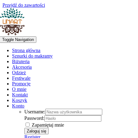
Przejdź do zawartości
Toggle Navigation
Strona główna
Sznurki do makramy
Biżuteria
Akcesoria
Odzież
Festiwale
Promocje
O mnie
Kontakt
Koszyk
Konto
Username:
Password:
Zapamiętaj mnie
Register