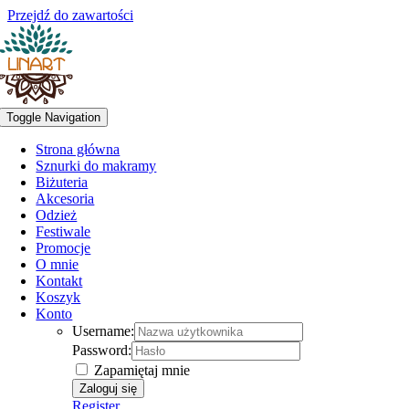
Przejdź do zawartości
Toggle Navigation
Strona główna
Sznurki do makramy
Biżuteria
Akcesoria
Odzież
Festiwale
Promocje
O mnie
Kontakt
Koszyk
Konto
Username:
Password:
Zapamiętaj mnie
Register