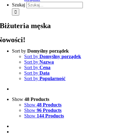
Szukaj
Biżuteria męska
Nowości!
Sort by
Domyślny porządek
Sort by
Domyślny porządek
Sort by
Nazwa
Sort by
Cena
Sort by
Data
Sort by
Popularność
Show
48 Products
Show
48 Products
Show
96 Products
Show
144 Products