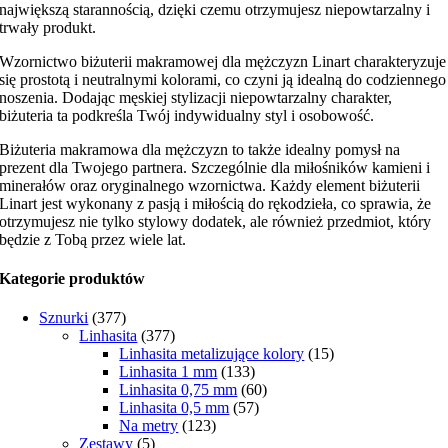
największą starannością, dzięki czemu otrzymujesz niepowtarzalny i
trwały produkt.
Wzornictwo biżuterii makramowej dla mężczyzn Linart charakteryzuje
się prostotą i neutralnymi kolorami, co czyni ją idealną do codziennego
noszenia. Dodając męskiej stylizacji niepowtarzalny charakter,
biżuteria ta podkreśla Twój indywidualny styl i osobowość.
Biżuteria makramowa dla mężczyzn to także idealny pomysł na
prezent dla Twojego partnera. Szczególnie dla miłośników kamieni i
minerałów oraz oryginalnego wzornictwa. Każdy element biżuterii
Linart jest wykonany z pasją i miłością do rękodzieła, co sprawia, że
otrzymujesz nie tylko stylowy dodatek, ale również przedmiot, który
będzie z Tobą przez wiele lat.
Kategorie produktów
Sznurki
(377)
Linhasita
(377)
Linhasita metalizujące kolory
(15)
Linhasita 1 mm
(133)
Linhasita 0,75 mm
(60)
Linhasita 0,5 mm
(57)
Na metry
(123)
Zestawy
(5)