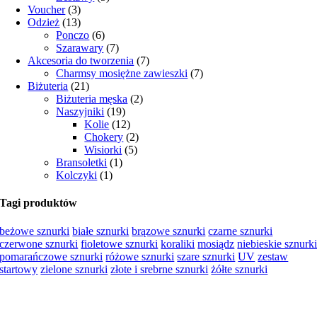
Voucher
(3)
Odzież
(13)
Ponczo
(6)
Szarawary
(7)
Akcesoria do tworzenia
(7)
Charmsy mosiężne zawieszki
(7)
Biżuteria
(21)
Biżuteria męska
(2)
Naszyjniki
(19)
Kolie
(12)
Chokery
(2)
Wisiorki
(5)
Bransoletki
(1)
Kolczyki
(1)
Tagi produktów
beżowe sznurki
białe sznurki
brązowe sznurki
czarne sznurki
czerwone sznurki
fioletowe sznurki
koraliki
mosiądz
niebieskie sznurk
pomarańczowe sznurki
różowe sznurki
szare sznurki
UV
zestaw
startowy
zielone sznurki
złote i srebrne sznurki
żółte sznurki