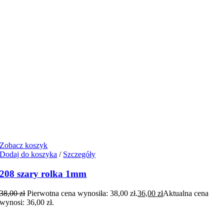
Zobacz koszyk
Dodaj do koszyka
/
Szczegóły
208 szary rolka 1mm
38,00
zł
Pierwotna cena wynosiła: 38,00 zł.
36,00
zł
Aktualna cena
wynosi: 36,00 zł.