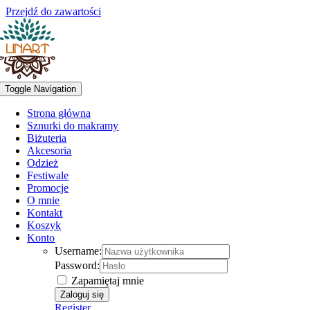
Przejdź do zawartości
Toggle Navigation
Strona główna
Sznurki do makramy
Biżuteria
Akcesoria
Odzież
Festiwale
Promocje
O mnie
Kontakt
Koszyk
Konto
Username:
Password:
Zapamiętaj mnie
Register