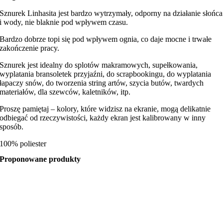
Sznurek Linhasita jest bardzo wytrzymały, odporny na działanie słońca
i wody, nie blaknie pod wpływem czasu.
Bardzo dobrze topi się pod wpływem ognia, co daje mocne i trwałe
zakończenie pracy.
Sznurek jest idealny do splotów makramowych, supełkowania,
wyplatania bransoletek przyjaźni, do scrapbookingu, do wyplatania
łapaczy snów, do tworzenia string artów, szycia butów, twardych
materiałów, dla szewców, kaletników, itp.
Proszę pamiętaj – kolory, które widzisz na ekranie, mogą delikatnie
odbiegać od rzeczywistości, każdy ekran jest kalibrowany w inny
sposób.
100% poliester
Proponowane produkty