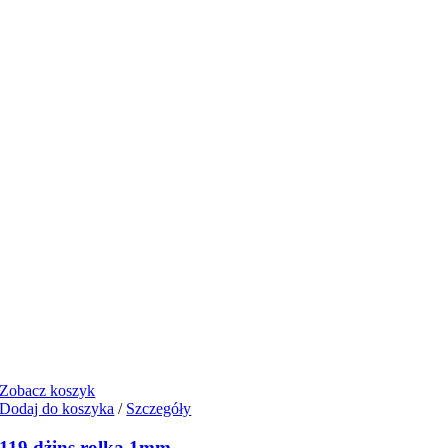
Zobacz koszyk
Dodaj do koszyka
/
Szczegóły
119 dżins rolka 1mm