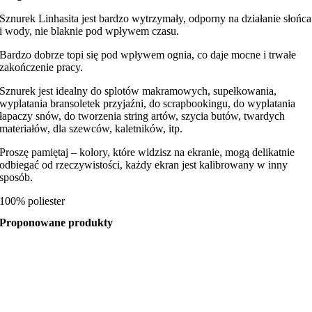
Sznurek Linhasita jest bardzo wytrzymały, odporny na działanie słońca
i wody, nie blaknie pod wpływem czasu.
Bardzo dobrze topi się pod wpływem ognia, co daje mocne i trwałe
zakończenie pracy.
Sznurek jest idealny do splotów makramowych, supełkowania,
wyplatania bransoletek przyjaźni, do scrapbookingu, do wyplatania
łapaczy snów, do tworzenia string artów, szycia butów, twardych
materiałów, dla szewców, kaletników, itp.
Proszę pamiętaj – kolory, które widzisz na ekranie, mogą delikatnie
odbiegać od rzeczywistości, każdy ekran jest kalibrowany w inny
sposób.
100% poliester
Proponowane produkty