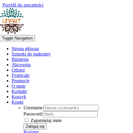
Przejdź do zawartości
Toggle Navigation
Strona główna
Sznurki do makramy
Biżuteria
Akcesoria
Odzież
Festiwale
Promocje
O mnie
Kontakt
Koszyk
Konto
Username:
Password:
Zapamiętaj mnie
Register