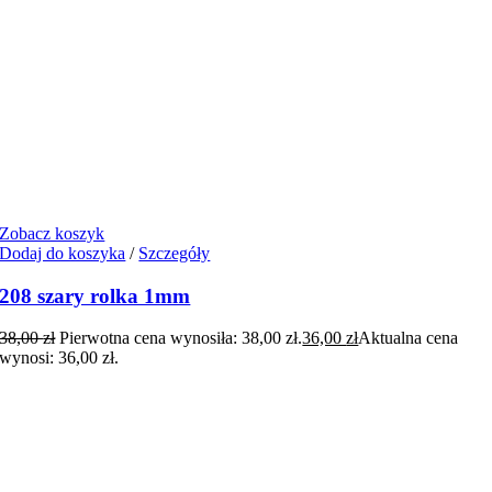
Zobacz koszyk
Dodaj do koszyka
/
Szczegóły
208 szary rolka 1mm
38,00
zł
Pierwotna cena wynosiła: 38,00 zł.
36,00
zł
Aktualna cena
wynosi: 36,00 zł.