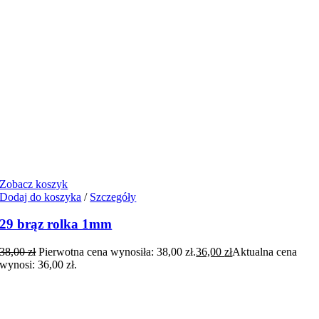
Zobacz koszyk
Dodaj do koszyka
/
Szczegóły
29 brąz rolka 1mm
38,00
zł
Pierwotna cena wynosiła: 38,00 zł.
36,00
zł
Aktualna cena
wynosi: 36,00 zł.