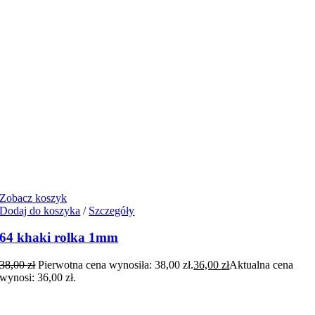
Zobacz koszyk
Dodaj do koszyka
/
Szczegóły
64 khaki rolka 1mm
38,00
zł
Pierwotna cena wynosiła: 38,00 zł.
36,00
zł
Aktualna cena
wynosi: 36,00 zł.