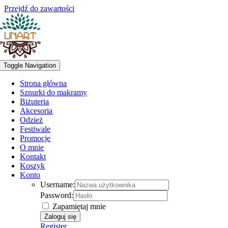
Przejdź do zawartości
Toggle Navigation
Strona główna
Sznurki do makramy
Biżuteria
Akcesoria
Odzież
Festiwale
Promocje
O mnie
Kontakt
Koszyk
Konto
Username:
Password:
Zapamiętaj mnie
Register