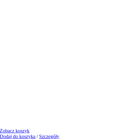
Zobacz koszyk
Dodaj do koszyka
/
Szczegóły