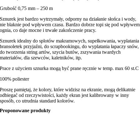
Grubość 0,75 mm – 250 m
Sznurek jest bardzo wytrzymały, odporny na działanie słońca i wody,
nie blaknie pod wpływem czasu. Bardzo dobrze topi się pod wpływem
ognia, co daje mocne i trwałe zakończenie pracy.
Sznurek idealny do splotów makramowych, supełkowania, wyplatania
bransoletek przyjaźni, do scrapbookingu, do wyplatania łapaczy snów,
do tworzenia string artów, szycia butów, zszywania twardych
materiałów, dla szewców, kaletników, itp.
Prace z użyciem sznurka mogą być prane ręcznie w temp. max 60 st.C
100% poliester
Proszę pamiętaj, że kolory, które widzisz na ekranie, mogą delikatnie
odbiegać od rzeczywistości, każdy ekran jest kalibrowany w inny
sposób, co utrudnia standard kolorów.
Proponowane produkty