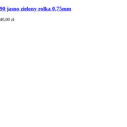
90 jasno zielony rolka 0,75mm
40,00
zł