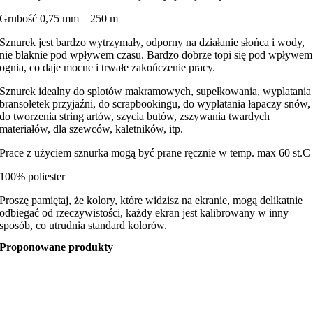
Grubość 0,75 mm – 250 m
Sznurek jest bardzo wytrzymały, odporny na działanie słońca i wody,
nie blaknie pod wpływem czasu. Bardzo dobrze topi się pod wpływem
ognia, co daje mocne i trwałe zakończenie pracy.
Sznurek idealny do splotów makramowych, supełkowania, wyplatania
bransoletek przyjaźni, do scrapbookingu, do wyplatania łapaczy snów,
do tworzenia string artów, szycia butów, zszywania twardych
materiałów, dla szewców, kaletników, itp.
Prace z użyciem sznurka mogą być prane ręcznie w temp. max 60 st.C
100% poliester
Proszę pamiętaj, że kolory, które widzisz na ekranie, mogą delikatnie
odbiegać od rzeczywistości, każdy ekran jest kalibrowany w inny
sposób, co utrudnia standard kolorów.
Proponowane produkty