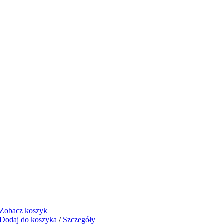
Zobacz koszyk
Dodaj do koszyka
/
Szczegóły