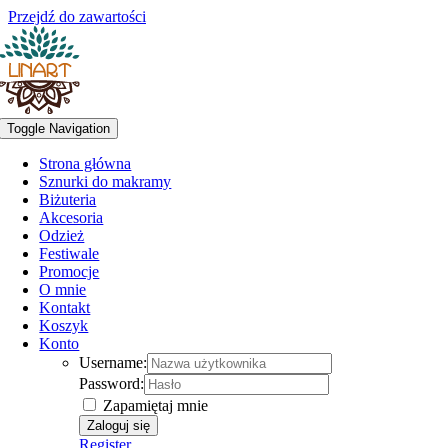
Przejdź do zawartości
Toggle Navigation
Strona główna
Sznurki do makramy
Biżuteria
Akcesoria
Odzież
Festiwale
Promocje
O mnie
Kontakt
Koszyk
Konto
Username:
Password:
Zapamiętaj mnie
Register