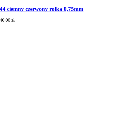
44 ciemny czerwony rolka 0,75mm
40,00
zł