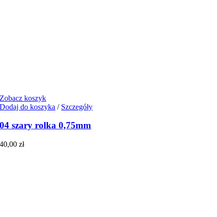
Zobacz koszyk
Dodaj do koszyka
/
Szczegóły
04 szary rolka 0,75mm
40,00
zł