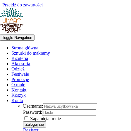
Przejdź do zawartości
Toggle Navigation
Strona główna
Sznurki do makramy
Biżuteria
Akcesoria
Odzież
Festiwale
Promocje
O mnie
Kontakt
Koszyk
Konto
Username:
Password:
Zapamiętaj mnie
Register