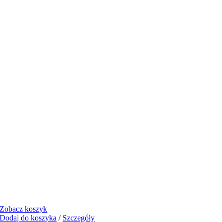
Zobacz koszyk
Dodaj do koszyka
/
Szczegóły