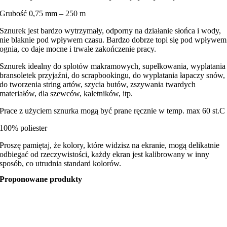
Grubość 0,75 mm – 250 m
Sznurek jest bardzo wytrzymały, odporny na działanie słońca i wody,
nie blaknie pod wpływem czasu. Bardzo dobrze topi się pod wpływem
ognia, co daje mocne i trwałe zakończenie pracy.
Sznurek idealny do splotów makramowych, supełkowania, wyplatania
bransoletek przyjaźni, do scrapbookingu, do wyplatania łapaczy snów,
do tworzenia string artów, szycia butów, zszywania twardych
materiałów, dla szewców, kaletników, itp.
Prace z użyciem sznurka mogą być prane ręcznie w temp. max 60 st.C
100% poliester
Proszę pamiętaj, że kolory, które widzisz na ekranie, mogą delikatnie
odbiegać od rzeczywistości, każdy ekran jest kalibrowany w inny
sposób, co utrudnia standard kolorów.
Proponowane produkty