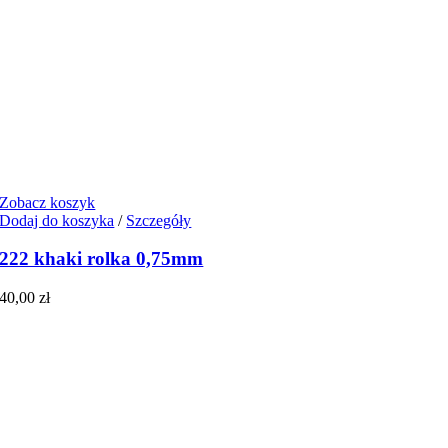
Zobacz koszyk
Dodaj do koszyka
/
Szczegóły
222 khaki rolka 0,75mm
40,00
zł