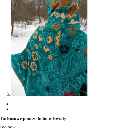
Turkusowe ponczo boho w kwiaty
190,00
zł