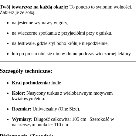
Twój towarzysz na każdą okazję:
To ponczo to synonim wolności.
Zabierz je ze sobą:
na jesienne wyprawy w góry,
na wieczorne spotkania z przyjaciółmi przy ognisku,
na festiwale, gdzie styl boho króluje niepodzielnie,
lub po prostu otul się nim w domu podczas wieczornej lektury.
Szczegóły techniczne:
Kraj pochodzenia:
Indie
Kolor:
Nasycony turkus z wielobarwnym motywem
kwiatowym/etno.
Rozmiar:
Uniwersalny (One Size).
Wymiary:
Długość całkowita: 105 cm | Szerokość w
najszerszym punkcie: 110 cm.