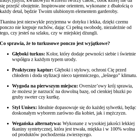
tradycyjnym, kwiatowym wzorem tworzy całość, obok której nie da
się przejść obojętnie. Inspirowane orientem, wykonane z dbałością o
każdy detal, będzie Twoim ulubionym elementem garderoby.
Tkanina jest niezwykle przyjemna w dotyku i lekka, dzięki czemu
ponczo nie krępuje ruchów, dając Ci pełną swobodę, niezależnie od
tego, czy jesteś na szlaku, czy w miejskiej dżungli.
Co sprawia, że to turkusowe ponczo jest wyjątkowe?
Głęboki turkus:
Kolor, który dodaje pewności siebie i świetnie
współgra z każdym typem urody.
Praktyczny kaptur:
Głęboki i stylowy, ochroni Cię przed
chłodem i doda stylizacji nieco tajemniczego, „leśnego” klimatu.
Wygoda na pierwszym miejscu:
Oversize’owy krój sprawia,
że możesz je narzucić na dowolną bazę, od cienkiej bluzki po
gruby sweter czy kurtkę.
Styl Unisex:
Idealnie dopasowuje się do każdej sylwetki, będąc
doskonałym wyborem zarówno dla kobiet, jak i mężczyzn.
Wegańska alternatywa:
Wykonane z wysokiej jakości lekkiej
tkaniny syntetycznej, która jest trwała, miękka i w 100% wolna
od produktów pochodzenia zwierzęcego.