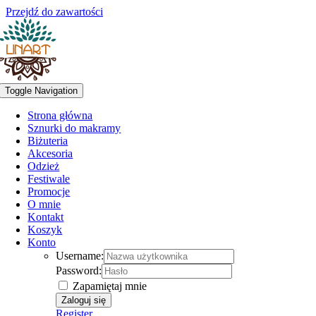
Przejdź do zawartości
Toggle Navigation
Strona główna
Sznurki do makramy
Biżuteria
Akcesoria
Odzież
Festiwale
Promocje
O mnie
Kontakt
Koszyk
Konto
Username:
Password:
Zapamiętaj mnie
Register