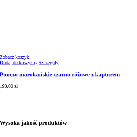
Zobacz koszyk
Dodaj do koszyka
/
Szczegóły
Ponczo marokańskie czarno różowe z kapturem
190,00
zł
Wysoka jakość produktów