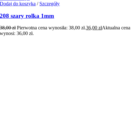
Dodaj do koszyka
/
Szczegóły
208 szary rolka 1mm
38,00
zł
Pierwotna cena wynosiła: 38,00 zł.
36,00
zł
Aktualna cena
wynosi: 36,00 zł.