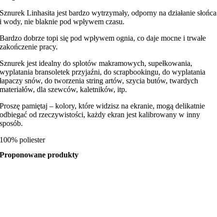
Sznurek Linhasita jest bardzo wytrzymały, odporny na działanie słońca
i wody, nie blaknie pod wpływem czasu.
Bardzo dobrze topi się pod wpływem ognia, co daje mocne i trwałe
zakończenie pracy.
Sznurek jest idealny do splotów makramowych, supełkowania,
wyplatania bransoletek przyjaźni, do scrapbookingu, do wyplatania
łapaczy snów, do tworzenia string artów, szycia butów, twardych
materiałów, dla szewców, kaletników, itp.
Proszę pamiętaj – kolory, które widzisz na ekranie, mogą delikatnie
odbiegać od rzeczywistości, każdy ekran jest kalibrowany w inny
sposób.
100% poliester
Proponowane produkty