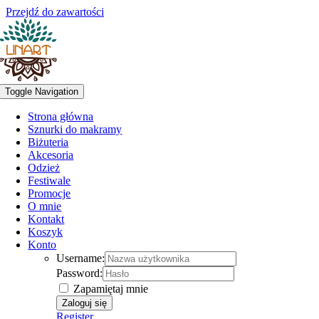
Przejdź do zawartości
Toggle Navigation
Strona główna
Sznurki do makramy
Biżuteria
Akcesoria
Odzież
Festiwale
Promocje
O mnie
Kontakt
Koszyk
Konto
Username:
Password:
Zapamiętaj mnie
Register