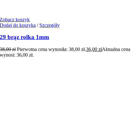
Zobacz koszyk
Dodaj do koszyka
/
Szczegóły
29 brąz rolka 1mm
38,00
zł
Pierwotna cena wynosiła: 38,00 zł.
36,00
zł
Aktualna cena
wynosi: 36,00 zł.